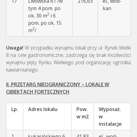
17
Lwowska 61 /w
216,63
el., wod-
tym 4 pom. po
kan
2
ok. 30 m
i 6
pom. po ok. 15
2
m
/
Uwaga!
W przypadku wynajmu lokali przy ul. Rynek Wielki
8 na cele gastronomiczne, zastrzega się brak możliwości
wynajmu płyty Rynku Wielkiego pod organizację ogródka
kawiarnianego.
II. PRZETARG NIEOGRANICZONY – LOKALE
W
OBIEKTACH FORTECZNYCH
Lp.
Adres lokalu
Pow.
Wyposaż.
w m2
w
instalacje
1
Łukasińskiego 6
41,83
el., wod-