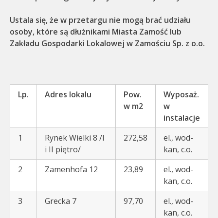
Ustala się, że w przetargu nie mogą brać udziału
osoby, które są dłużnikami Miasta Zamość lub
Zakładu Gospodarki Lokalowej w Zamościu Sp. z o.o.
Lp.
Adres lokalu
Pow.
Wyposaż.
w m2
w
instalacje
1
Rynek Wielki 8 /I
272,58
el., wod-
i II piętro/
kan, c.o.
2
Zamenhofa 12
23,89
el., wod-
kan, c.o.
3
Grecka 7
97,70
el., wod-
kan, c.o.