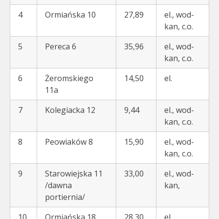
4
Ormiańska 10
27,89
el., wod-
kan, c.o.
5
Pereca 6
35,96
el., wod-
kan, c.o.
6
Żeromskiego
14,50
el.
11a
7
Kolegiacka 12
9,44
el., wod-
kan, c.o.
8
Peowiaków 8
15,90
el., wod-
kan, c.o.
9
Starowiejska 11
33,00
el., wod-
/dawna
kan,
portiernia/
10
Ormiańska 18
28,30
el,