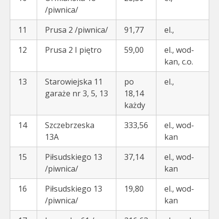
/piwnica/
11
Prusa 2 /piwnica/
91,77
el.,
12
Prusa 2 I piętro
59,00
el., wod-
kan, c.o.
13
Starowiejska 11
po
el.,
garaże nr 3, 5, 13
18,14
każdy
14
Szczebrzeska
333,56
el., wod-
13A
kan
15
Piłsudskiego 13
37,14
el., wod-
/piwnica/
kan
16
Piłsudskiego 13
19,80
el., wod-
/piwnica/
kan