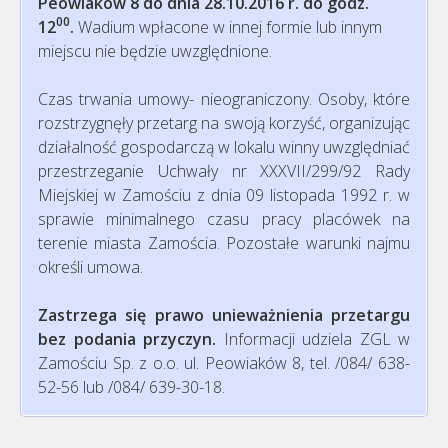
Peowiaków 8 do dnia 28.10.2016 r. do godz.
00
12
.
Wadium wpłacone w innej formie lub innym
miejscu nie będzie uwzględnione.
Czas trwania umowy- nieograniczony. Osoby, które
rozstrzygnęły przetarg na swoją korzyść, organizując
działalność gospodarczą w lokalu winny uwzględniać
przestrzeganie Uchwały nr XXXVII/299/92 Rady
Miejskiej w Zamościu z dnia 09 listopada 1992 r. w
sprawie minimalnego czasu pracy placówek na
terenie miasta Zamościa. Pozostałe warunki najmu
określi umowa.
Zastrzega się prawo unieważnienia przetargu
bez podania przyczyn.
Informacji udziela ZGL w
Zamościu Sp. z o.o. ul. Peowiaków 8, tel. /084/ 638-
52-56 lub /084/ 639-30-18.